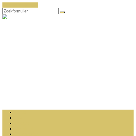
Ga naar de inhoud
Zoeken
Werkgevers
Gaan
Inclusief
Actua
Leven
Budget
Mobiliteit
Ontspanning