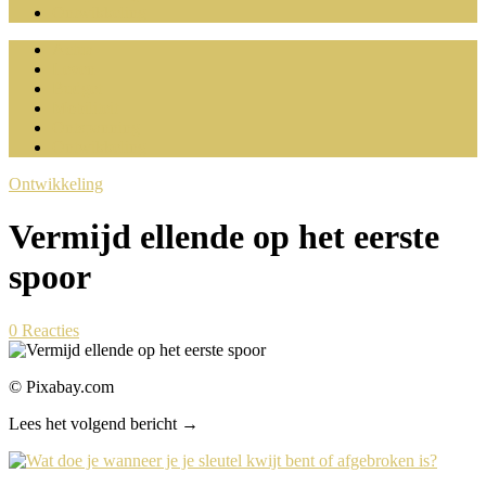
Ontwikkeling
Actua
Leven
Budget
Mobiliteit
Ontspanning
Ontwikkeling
Ontwikkeling
Vermijd ellende op het eerste
spoor
0
Reacties
© Pixabay.com
Lees het volgend bericht →