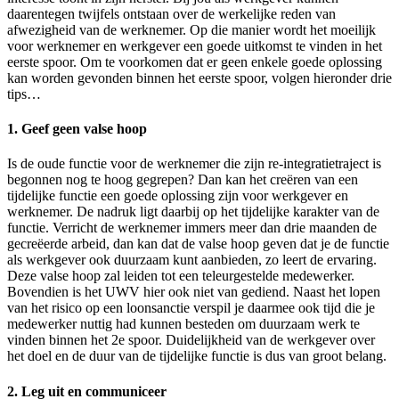
daarentegen twijfels ontstaan over de werkelijke reden van
afwezigheid van de werknemer. Op die manier wordt het moeilijk
voor werknemer en werkgever een goede uitkomst te vinden in het
eerste spoor. Om te voorkomen dat er geen enkele goede oplossing
kan worden gevonden binnen het eerste spoor, volgen hieronder drie
tips…
1. Geef geen valse hoop
Is de oude functie voor de werknemer die zijn re-integratietraject is
begonnen nog te hoog gegrepen? Dan kan het creëren van een
tijdelijke functie een goede oplossing zijn voor werkgever en
werknemer. De nadruk ligt daarbij op het tijdelijke karakter van de
functie. Verricht de werknemer immers meer dan drie maanden de
gecreëerde arbeid, dan kan dat de valse hoop geven dat je de functie
als werkgever ook duurzaam kunt aanbieden, zo leert de ervaring.
Deze valse hoop zal leiden tot een teleurgestelde medewerker.
Bovendien is het UWV hier ook niet van gediend. Naast het lopen
van het risico op een loonsanctie verspil je daarmee ook tijd die je
medewerker nuttig had kunnen besteden om duurzaam werk te
vinden binnen het 2e spoor. Duidelijkheid van de werkgever over
het doel en de duur van de tijdelijke functie is dus van groot belang.
2. Leg uit en communiceer