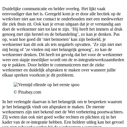
Duidelijke communicatie en helder overleg. Het lijkt vaak
eenvoudiger dan het is. Geregeld kom je er door alle hectiek op de
werkvloer niet aan toe contact te onderhouden met een medewerker
die ziek thuis zit. Ook kan je ervan uitgaan dat je er verstandig aan
doet de werknemer niet tot last te zijn. ‘Hij heeft het immers al druk
genoeg met zijn herstel en de behandeling’, zo kan je denken. Pas
op, want hoe goed dit ‘niet bemoeien’ kan zijn bedoeld, je
werknemer kan dit ook als iets negatiefs opvatten. ‘Ze zijn niet met
mij bezig of ‘ze vinden mij niet belangrijk genoeg’, zo kan de
werknemer denken. Dit heeft tot gevolg dat het voor de werknemer
weer een stapje moeilijker wordt om de re-integratiewerkzaamheden
op te pakken. Door helder te communiceren met de zieke
werknemer en duidelijk afspraken te maken over wanneer jullie
elkaar spreken voorkom je dit probleem.
© Pixabay.com
In het verlengde daarvan is het belangrijk om te bespreken waarom
je het belangrijk vindt om afspraken te maken. De meeste
werknemers zijn niet bekend met de Wet verbetering poortwachters.
ZIj weten dan ook niet goed welke rechten en plichten zij in het
kader van de re-integratie hebben. Een heldere uitleg kan het gevoel